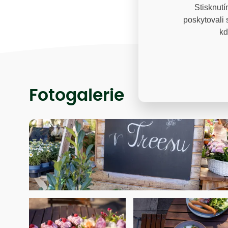
Stisknutí
poskytovali
kd
Fotogalerie
Kavárně v létě