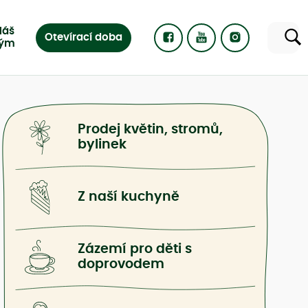
Náš
Otevírací doba
tým
Prodej květin, stromů,
bylinek
Z naší kuchyně
Zázemí pro děti s
Zjistit více
doprovodem