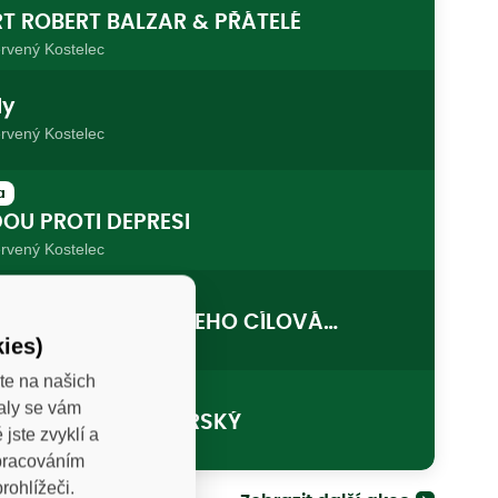
T ROBERT BALZAR & PŘÁTELÉ
rvený Kostelec
ly
rvený Kostelec
a
OU PROTI DEPRESI
rvený Kostelec
T TOMÁŠ KLUS A JEHO CÍLOVÁ
ies)
A | VYPRODÁNO
rvený Kostelec
te na našich
valy se vám
T VLADIMÍR JAVORSKÝ
jste zvyklí a
rvený Kostelec
zpracováním
rohlížeči.