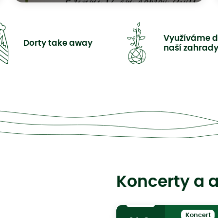
Využíváme d
Dorty take away
naší zahrady
Koncerty a 
Koncert