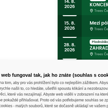
14. 8.
KONCER
2026
Trees Če
Mezi pó
15. 8.
2026
Trees Če
Přednášk
28. 8.
ZAHRAD
2026
Trees Če
Koncert
28. 8.
KONCER
2026
 web fungoval tak, jak ho znáte (souhlas s cook
SKUPIN
Trees Če
na tom, aby pro vás prohlížení bylo co nejlepším zážitkem. Abys
Koncert
25. 9.
rychle našli to, co hledáte, ušetřili spoustu klikání a nezobrazo
KONCER
2026
ěci, které vás nezajímají. Abyste web viděli v zobrazení na které 
Trees Če
e pokaždé přihlašovat. Proto od vás potřebujeme souhlas se 
ookies - malých souborů, které se dočasně ukládají ve vašem p