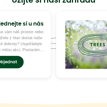
Užijte si naši zahradu
ednejte si u nás
 se vám náš prostor nebo
žete z hlav dostat naše
ké dobroty? Uspořádejte
s milou akci. Postaráme
 výzdobu, catering a
ně o to, aby káva nikdy
bjednat
šla.