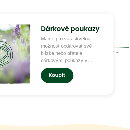
Dárkové poukazy
Máme pro vás skvělou
možnost obdarovat své
blízké nebo přátele
dárkovými poukazy v
hodnotě 500 a 1 000 Kč. Tyto
poukazy slouží jako skvělý
Koupit
dar, který můžete využít na
nákup zboží či služeb v
našem obchodě.