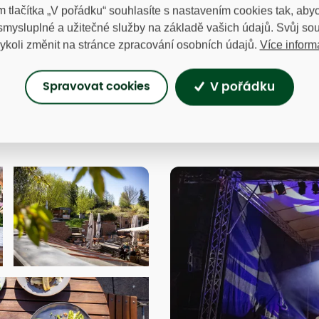
m tlačítka „V pořádku“ souhlasíte s nastavením cookies tak, a
 smysluplné a užitečné služby na základě vašich údajů. Svůj so
Více inform
ykoli změnit na stránce zpracování osobních údajů.
V pořádku
Spravovat cookies
Videa
Vodní prvky
v zahradě