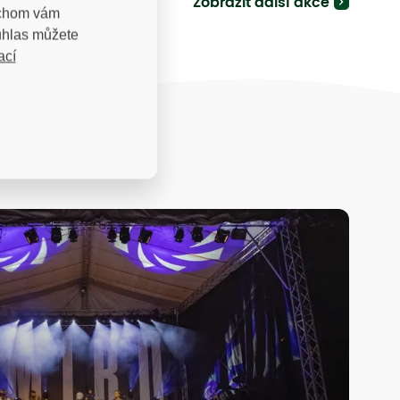
Zobrazit další akce
bychom vám
uhlas můžete
ací