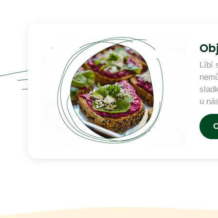
Obj
Líbí
nemů
slad
u ná
se o
hlav
O
nedo