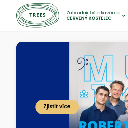
Zahradnictví a kavárna
ČERVENÝ KOSTELEC
Zjistit více
Zjistit více