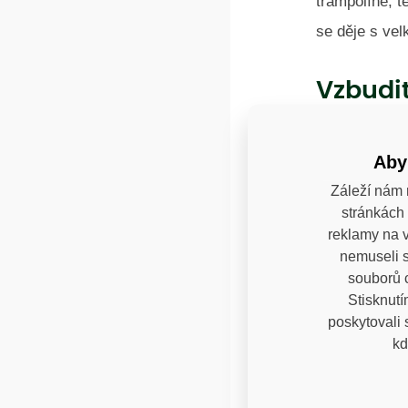
trampolíně, t
se děje s ve
Vzbudit
Zábava, výcho
Aby
prostředí učí
inspirativní.
Záleží nám 
stránkách 
výtvarné sou
reklamy na v
dětí upoután.
nemuseli s
souborů c
Stisknutí
Dětské
poskytovali
kd
Stejně jako d
narozenin. Po