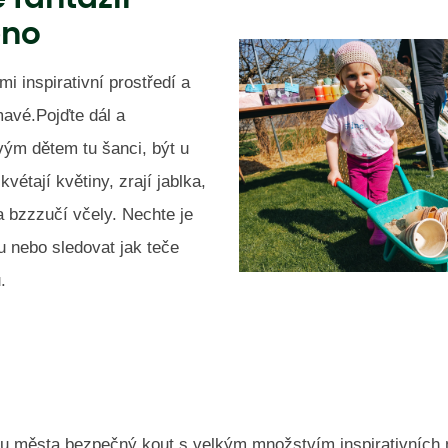
eno
mi inspirativní prostředí a
mavé.Pojďte dál a
vým dětem tu šanci, být u
vétají květiny, zrají jablka,
a bzzzučí včely. Nechte je
ku nebo sledovat jak teče
.
edu města bezpečný kout s velkým množstvím inspirativních 