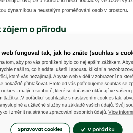
elefonující dvojice u rourofónu nebo houpačky ve 100% vytíž
lkou dynamikou a neustálým proměňování osob v prostoru.
 zájem o přírodu
va, vzdělávání a vnímání - to se u nás dá zažít. Děti se 
 web fungoval tak, jak ho znáte (souhlas s cook
, kultivují a poznávají. Být součástí života zahrady je samo 
 Když k tomu přidáme oblíbené akce jakými jsou Jarní trh, D
na tom, aby pro vás prohlížení bylo co nejlepším zážitkem. Abys
rychle našli to, co hledáte, ušetřili spoustu klikání a nezobrazo
těže, hodiny pracovního vyučování nebo dětské workshopy.,
ěci, které vás nezajímají. Abyste web viděli v zobrazení na které 
e pokaždé přihlašovat. Proto od vás potřebujeme souhlas se 
ookies - malých souborů, které se dočasně ukládají ve vašem p
m tlačítka „V pořádku“ souhlasíte s nastavením cookies tak, a
 narozeniny
 smysluplné a užitečné služby na základě vašich údajů. Svůj so
Více inform
ykoli změnit na stránce zpracování osobních údajů.
ospělí i junioři si u nás mohou uspořádat zahradní oslavu 
 domluvě s personálem lze připravit narozeninové menu a sp
V pořádku
Spravovat cookies