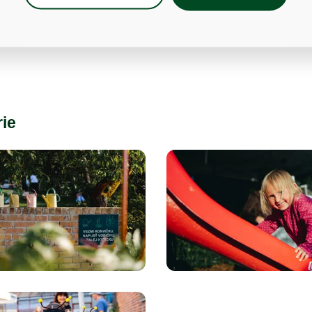
e. To vše, včetně dekorací, zakomponovat do prostoru zahr
avit s přáteli.
rie