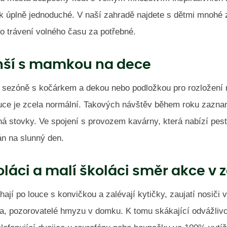
ak úplně jednoduché. V naší zahradě najdete s dětmi mnohé 
o trávení volného času za potřebné.
ší s mamkou na dece
 v sezóně s kočárkem a dekou nebo podložkou pro rozložení
uce je zcela normální. Takových návštěv během roku zaz
á stovky. Ve spojení s provozem kavárny, která nabízí pest
lán na slunný den.
láci a malí školáci směr akce v
ěhají po louce s konvičkou a zalévají kytičky, zaujatí nosiči
a, pozorovatelé hmyzu v domku. K tomu skákající odvážlivc