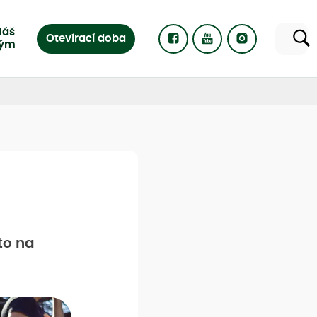
Náš
Otevírací doba
tým
to na