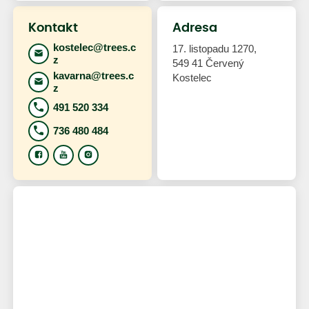
Kontakt
Adresa
kostelec@trees.c
17. listopadu 1270,
z
549 41 Červený
kavarna@trees.c
Kostelec
z
491 520 334
736 480 484