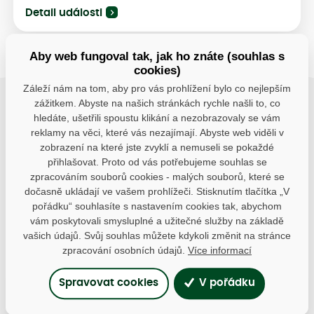
Detail události
Aby web fungoval tak, jak ho znáte (souhlas s
cookies)
Záleží nám na tom, aby pro vás prohlížení bylo co nejlepším
zážitkem. Abyste na našich stránkách rychle našli to, co
Buďte s námi v kontaktu
hledáte, ušetřili spoustu klikání a nezobrazovaly se vám
Jsme k dispozici pokud potřebujete pomoci
reklamy na věci, které vás nezajímají. Abyste web viděli v
zobrazení na které jste zvyklí a nemuseli se pokaždé
přihlašovat. Proto od vás potřebujeme souhlas se
kostelec@trees.cz
zpracováním souborů cookies - malých souborů, které se
dočasně ukládají ve vašem prohlížeči. Stisknutím tlačítka „V
491 520 334
pořádku“ souhlasíte s nastavením cookies tak, abychom
vám poskytovali smysluplné a užitečné služby na základě
vašich údajů. Svůj souhlas můžete kdykoli změnit na stránce
zpracování osobních údajů.
Více informací
Spravovat cookies
V pořádku
Otevírací doba