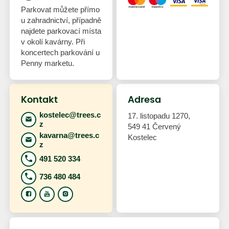
Parkovat můžete přímo
u zahradnictví, případně
najdete parkovací místa
v okolí kavárny. Při
koncertech parkování u
Penny marketu.
Kontakt
Adresa
kostelec@trees.c
17. listopadu 1270,
z
549 41 Červený
kavarna@trees.c
Kostelec
z
491 520 334
736 480 484