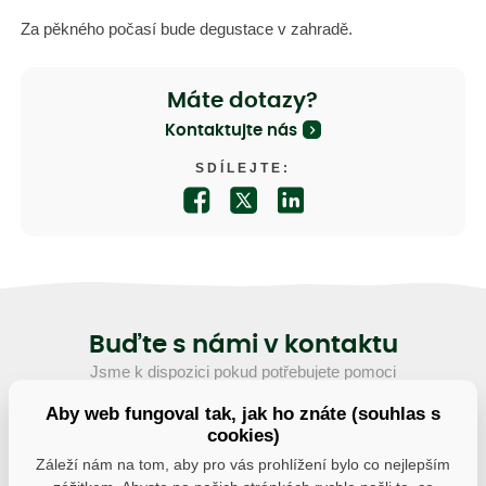
Za pěkného počasí bude degustace v zahradě.
Máte dotazy?
Kontaktujte nás
SDÍLEJTE:
Buďte s námi v kontaktu
Jsme k dispozici pokud potřebujete pomoci
Aby web fungoval tak, jak ho znáte (souhlas s
kostelec@trees.cz
cookies)
Záleží nám na tom, aby pro vás prohlížení bylo co nejlepším