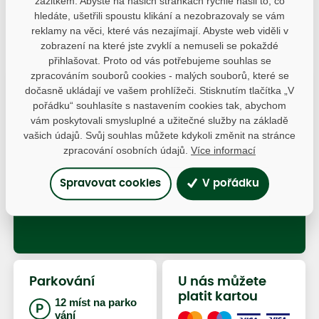
zážitkem. Abyste na našich stránkách rychle našli to, co
491 520 334
hledáte, ušetřili spoustu klikání a nezobrazovaly se vám
reklamy na věci, které vás nezajímají. Abyste web viděli v
zobrazení na které jste zvyklí a nemuseli se pokaždé
přihlašovat. Proto od vás potřebujeme souhlas se
zpracováním souborů cookies - malých souborů, které se
dočasně ukládají ve vašem prohlížeči. Stisknutím tlačítka „V
Otevírací doba
pořádku“ souhlasíte s nastavením cookies tak, abychom
Pondělí Zavřeno
vám poskytovali smysluplné a užitečné služby na základě
KAVÁRNA
vašich údajů. Svůj souhlas můžete kdykoli změnit na stránce
zpracování osobních údajů.
Více informací
Úterý - Neděle 9 - 19
ZAHRADNICTVÍ
Spravovat cookies
V pořádku
Úterý - Neděle 9 - 18
Parkování
U nás můžete
platit kartou
12 míst na parko
vání