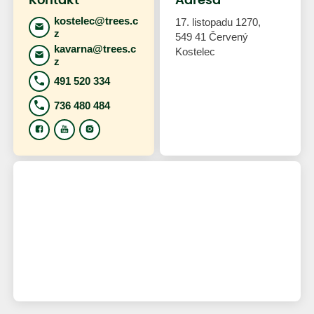
Kontakt
Adresa
kostelec@trees.c
17. listopadu 1270,
z
549 41 Červený
kavarna@trees.c
Kostelec
z
491 520 334
736 480 484