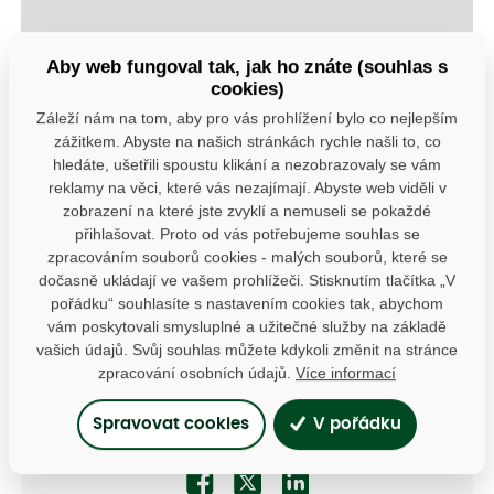
Aby web fungoval tak, jak ho znáte (souhlas s
cookies)
Záleží nám na tom, aby pro vás prohlížení bylo co nejlepším
zážitkem. Abyste na našich stránkách rychle našli to, co
hledáte, ušetřili spoustu klikání a nezobrazovaly se vám
reklamy na věci, které vás nezajímají. Abyste web viděli v
zobrazení na které jste zvyklí a nemuseli se pokaždé
přihlašovat. Proto od vás potřebujeme souhlas se
+
zpracováním souborů cookies - malých souborů, které se
−
dočasně ukládají ve vašem prohlížeči. Stisknutím tlačítka „V
pořádku“ souhlasíte s nastavením cookies tak, abychom
© Seznam.cz a.s. a další
vám poskytovali smysluplné a užitečné služby na základě
vašich údajů. Svůj souhlas můžete kdykoli změnit na stránce
zpracování osobních údajů.
Více informací
Máte dotazy?
Kontaktujte nás
Spravovat cookies
V pořádku
SDÍLEJTE: