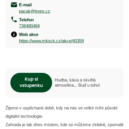
E-mail
pacak@trees.cz
Telefon
736480484
Web akce
https://www.mksck.cz/akce/40359
Kup si
Hudba, káva a skvělá
atmosféra... Buď u toho!
vstupenku
Žijeme v uspěchané době, kdy na nás ve velké míře působí
digitální technologie.
Zahrada je tak dnes místem, kde se můžeme zklidnit, zpomalit